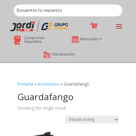
Compra tus
Almacenes
repuestos
Climatización
Portada
»
Accesorios
»
Guardafango
Guardafango
Showing the single result