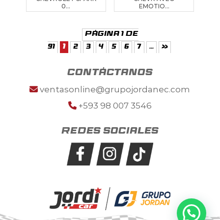
0...
EMOTIO...
Página 1 de
91
1
2
3
4
5
6
7
...
»
contáctanos
ventasonline@grupojordanec.com
+593 98 007 3546
Redes sociales