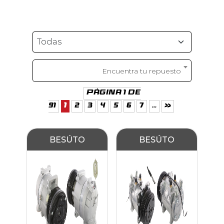
Encuentra tu repuesto
Página 1 de
91
1
2
3
4
5
6
7
...
»
BESÚTO
BESÚTO