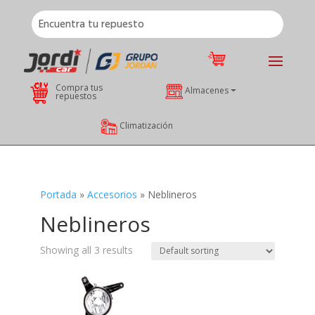
Compra tus
Almacenes
repuestos
Climatización
Portada
»
Accesorios
»
Neblineros
Neblineros
Showing all 3 results