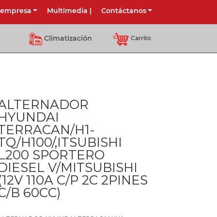
 empresa
Multimedia
|
Contáctanos
Climatización
Carrito
ALTERNADOR
HYUNDAI
TERRACAN/H1-
TQ/H100/,ITSUBISHI
L200 SPORTERO
DIESEL V/MITSUBISHI
(12V 110A C/P 2C 2PINES
C/B 60CC)