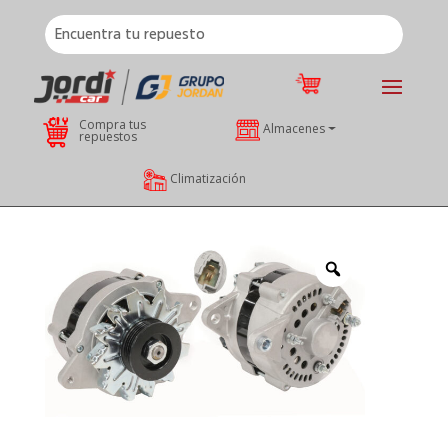
Compra tus
Almacenes
repuestos
Climatización