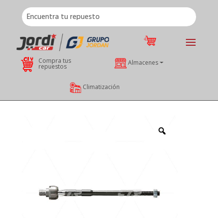
Compra tus
Almacenes
repuestos
Climatización