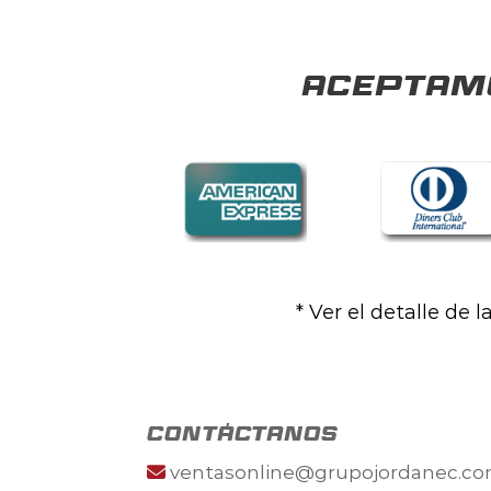
Aceptamo
* Ver el detalle de 
contáctanos
ventasonline@grupojordanec.c