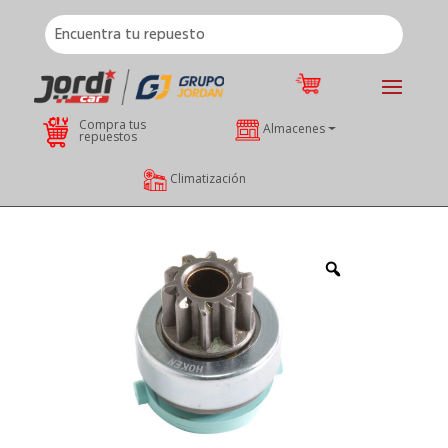
Compra tus
Almacenes
repuestos
Climatización