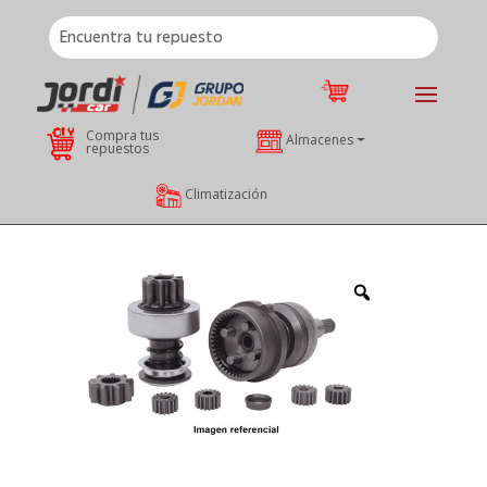
Compra tus
Almacenes
repuestos
Climatización