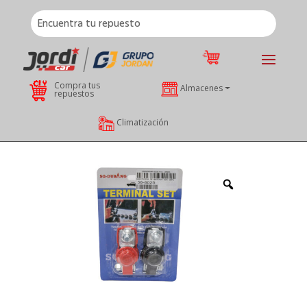
Compra tus
Almacenes
repuestos
Climatización