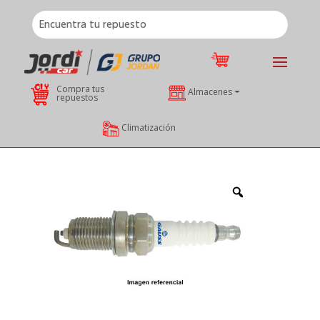
Compra tus
Almacenes
repuestos
Climatización