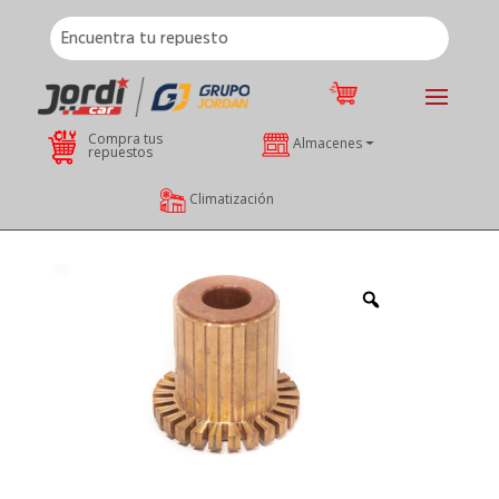
Compra tus
Almacenes
repuestos
Climatización