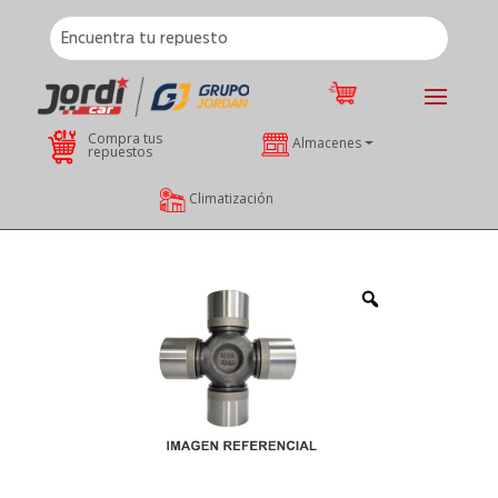
Compra tus
Almacenes
repuestos
Climatización