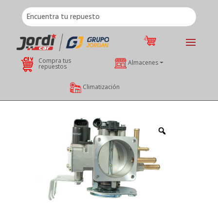
Compra tus
Almacenes
repuestos
Climatización