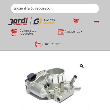
Compra tus
Almacenes
repuestos
Climatización