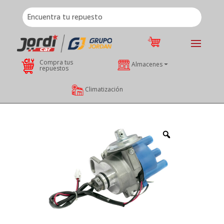
Compra tus
Almacenes
repuestos
Climatización