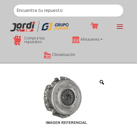
Compra tus
Almacenes
repuestos
Climatización