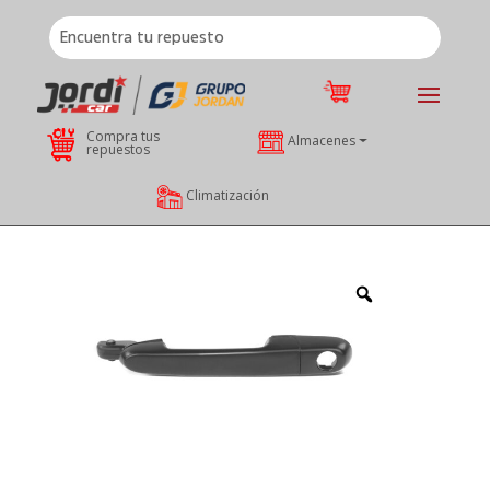
Compra tus
Almacenes
repuestos
Climatización