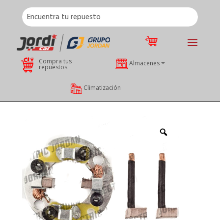
Compra tus
Almacenes
repuestos
Climatización