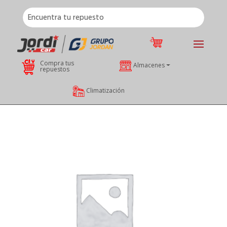
Compra tus
Almacenes
repuestos
Climatización