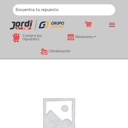
Compra tus
Almacenes
repuestos
Climatización