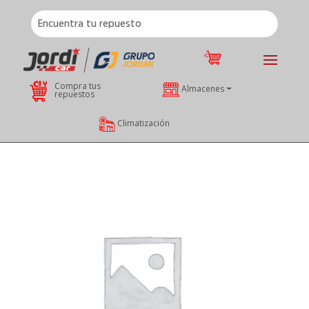
Compra tus
Almacenes
repuestos
Climatización