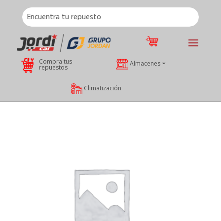
Compra tus
Almacenes
repuestos
Climatización