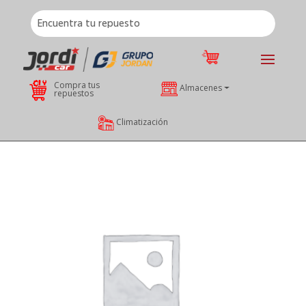
Compra tus
Almacenes
repuestos
Climatización