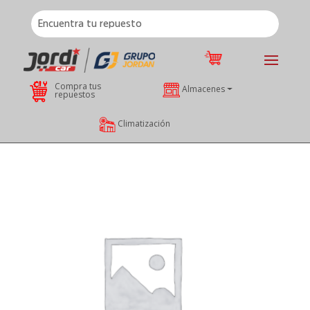
Compra tus
Almacenes
repuestos
Climatización