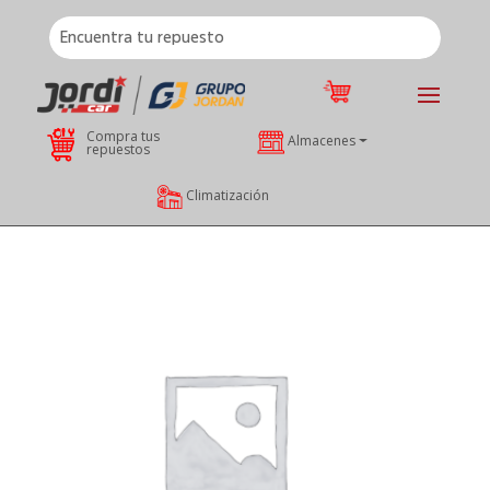
Compra tus
Almacenes
repuestos
Climatización