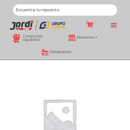
Compra tus
Almacenes
repuestos
Climatización