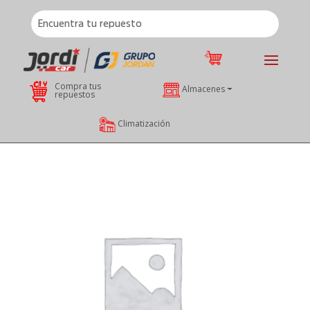
Compra tus
Almacenes
repuestos
Climatización