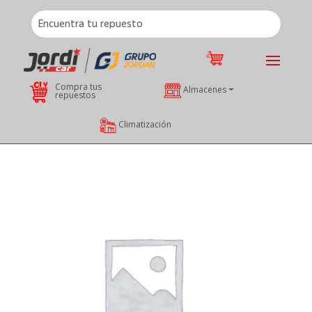
Compra tus
Almacenes
repuestos
Climatización