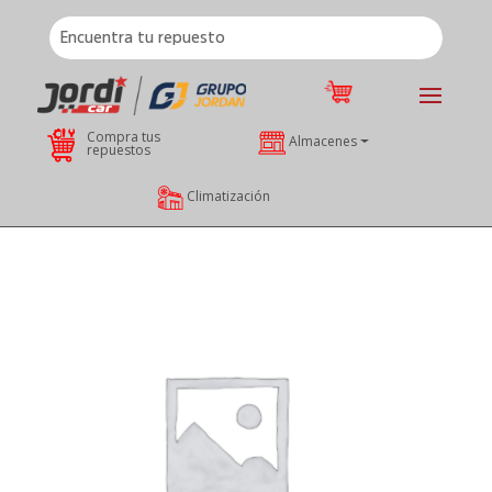
Compra tus
Almacenes
repuestos
Climatización