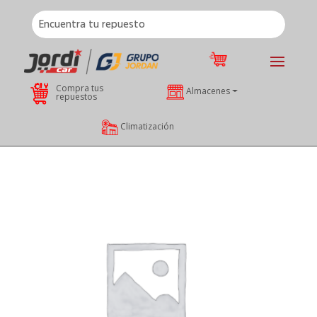
Compra tus
Almacenes
repuestos
Climatización