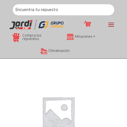
Compra tus
Almacenes
repuestos
Climatización