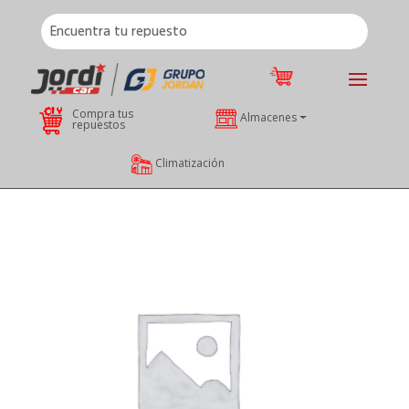
Compra tus
Almacenes
repuestos
Climatización