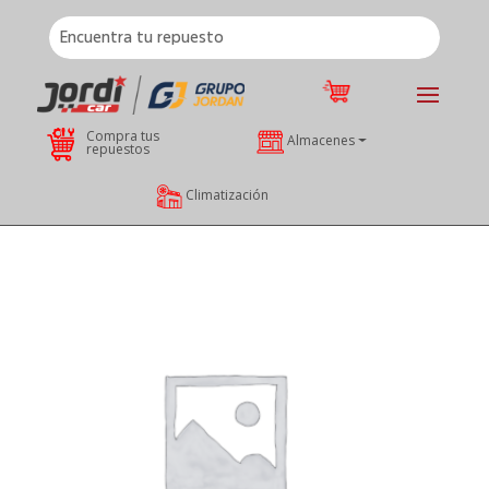
Compra tus
Almacenes
repuestos
Climatización