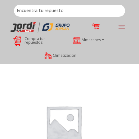
Compra tus
Almacenes
repuestos
Climatización