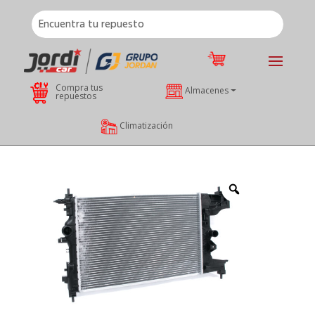
Compra tus
Almacenes
repuestos
Climatización