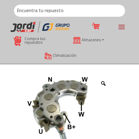
Compra tus
Almacenes
repuestos
Climatización