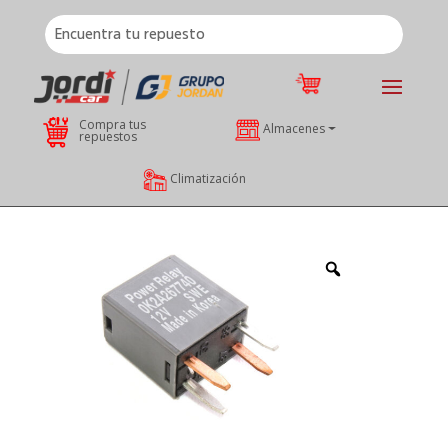
Compra tus
Almacenes
repuestos
Climatización