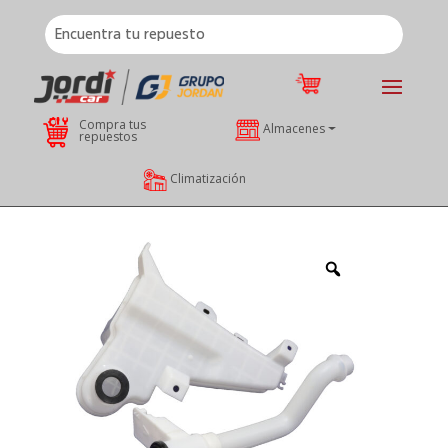
Compra tus
Almacenes
repuestos
Climatización