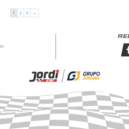
1
2
3
→
Re
om