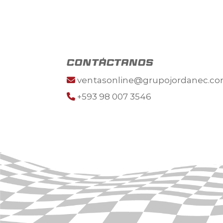
contáctanos
ventasonline@grupojordanec.c
+593 98 007 3546