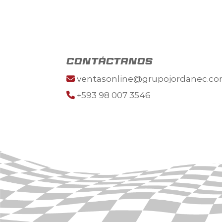
contáctanos
ventasonline@grupojordanec.c
+593 98 007 3546