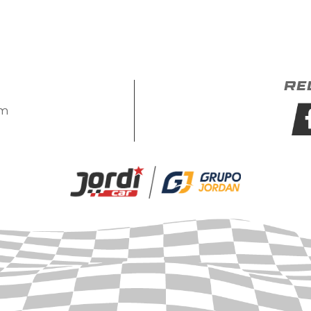
Re
om