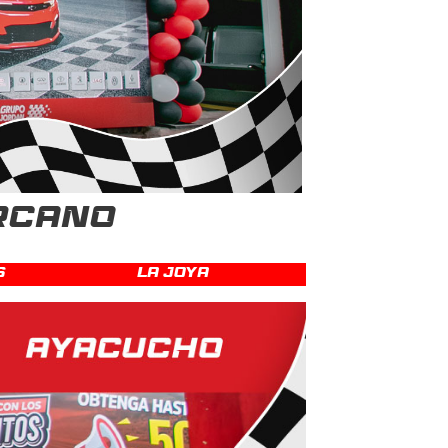
ERCANO
s
La Joya