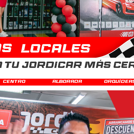
A TU JORDICAR MÁS C
Centro
Alborada
Orquídea