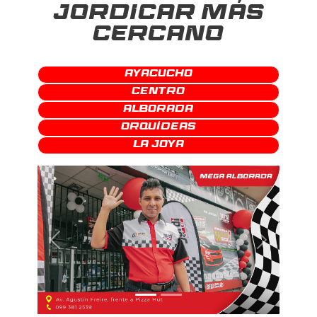
JORDICAR MÁS
CERCANO
Ayacucho
Centro
Alborada
Orquídeas
La Joya
Previous
Next